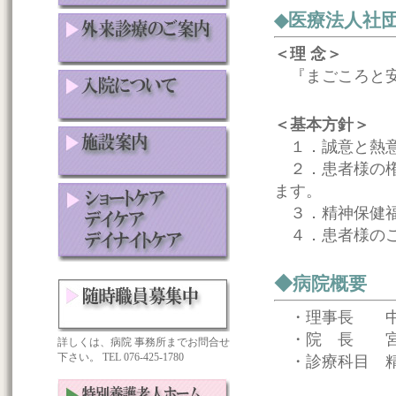
◆医療法人社
＜理 念＞
『まごころと安
＜基本方針＞
１．誠意と熱意
２．患者様の権
ます。
３．精神保健福
４．患者様のご
◆病院概要
・理事長 中
・院 長 宮
詳しくは、病院 事務所までお問合せ
下さい。 TEL 076-425-1780
・診療科目 精