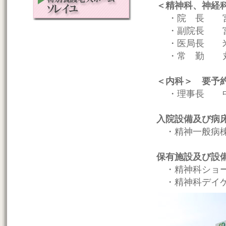
＜精神科、神経
・院 長 宮津
・副院長 宮津
・医局長 米山
・常 勤 丸毛
＜内科＞ 要予
・理事長 中
入院設備及び病
・精神一般病棟
保有施設及び設
・精神科ショ
・精神科デイケ